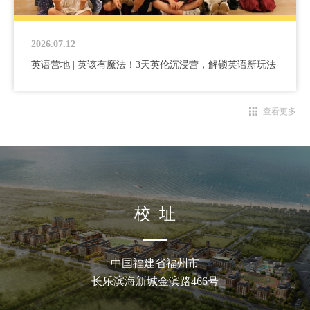
2026.07.12
英语营地 | 英该有魔法！3天英伦沉浸营，解锁英语新玩法
查看更多
校 址
中国福建省福州市
长乐滨海新城金滨路466号